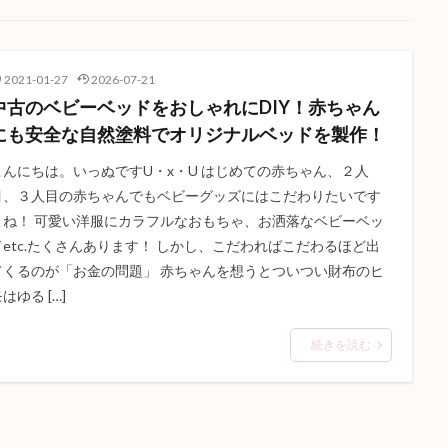
2021-01-27
2026-07-21
中古のベビーベッドをおしゃれにDIY！赤ちゃん
にも安全な自然塗料でオリジナルベッドを製作！
こんにちは。いっぬですU・x・U はじめての赤ちゃん、２人
目、３人目の赤ちゃんでもベビーグッズにはこだわりたいです
よね！ 可愛い洋服にカラフルなおもちゃ、お洒落なベビーベッ
ドetc.たくさんあります！ しかし、こだわればこだわるほど出
てくるのが「お金の問題」 赤ちゃんを想うとついつい財布のヒ
はゆる […]
続きを読む