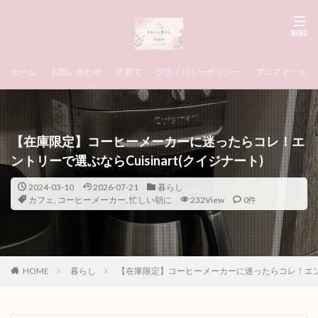
ホーム
お問い合わせ
子育て
プライバシーポリシー
プロフィール
【在庫限定】コーヒーメーカーに迷ったらコレ！エ
ントリーで選ぶならCuisinart(クイジナート)
2024-03-10
2026-07-21
暮らし
カフェ
,
コーヒーメーカー
,
忙しい朝に
232View
0件
HOME
暮らし
【在庫限定】コーヒーメーカーに迷ったらコレ！エントリー