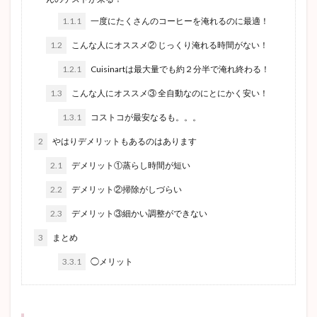
1.1.1
一度にたくさんのコーヒーを淹れるのに最適！
1.2
こんな人にオススメ② じっくり淹れる時間がない！
1.2.1
Cuisinartは最大量でも約２分半で淹れ終わる！
1.3
こんな人にオススメ③ 全自動なのにとにかく安い！
1.3.1
コストコが最安なるも。。。
2
やはりデメリットもあるのはあります
2.1
デメリット①蒸らし時間が短い
2.2
デメリット②掃除がしづらい
2.3
デメリット③細かい調整ができない
3
まとめ
3.3.1
◯メリット