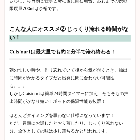
さらに、毎日朝と仕事と帰宅後に飲む場合、おおよその摂取
限度量700mlは余裕です。
こんな人にオススメ② じっくり淹れる時間がな
い！
Cuisinartは最大量でも約２分半で淹れ終わる！
朝の忙しい時や、作り忘れていて後から気が付くとき。抽出
に時間がかかるタイプだと出発に間に合わない可能性
も。。。
しかしCuisinartは簡単24時間タイマーに加え、そもそもの抽
出時間がかなり短い！ポットの保温性能も抜群！
ほとんどタイミングを厭わない仕様になっています！
ただ、冒頭にお話したとおり蒸したり、じっくり淹れない
分、全体としての味は少し落ちるかと思われます。