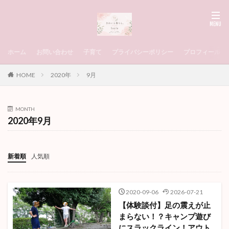
ホーム
お問い合わせ
子育て
プライバシーポリシー
プロフィール
HOME
2020年
9月
MONTH
2020年9月
新着順
人気順
2020-09-06
2026-07-21
【体験談付】足の震えが止
まらない！？キャンプ遊び
にスラックライン！アウト