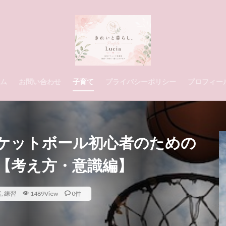
ム
お問い合わせ
子育て
プライバシーポリシー
プロフィー
ケットボール初心者のための
【考え方・意識編】
者
,
練習
1489View
0件