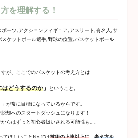
え方を理解する！
ますが、ここでのバスケットの考え方とは
にはどうするのか
」
ということ。
と」が常に目標になっているからです。
者脱却へのスタートダッシュ
になります！
者からはずっと初心者扱いされる可能性も…。
てほしいことNo.1
“は
技術の上達以上に
、
考え方を